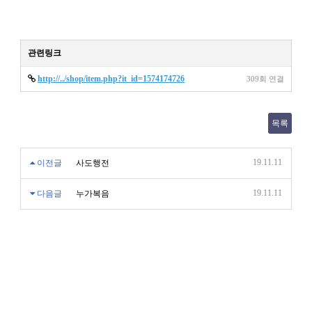
관련링크
http://../shop/item.php?it_id=1574174726
309회 연결
목록
19.11.11
이전글
사도행전
19.11.11
다음글
누가복음