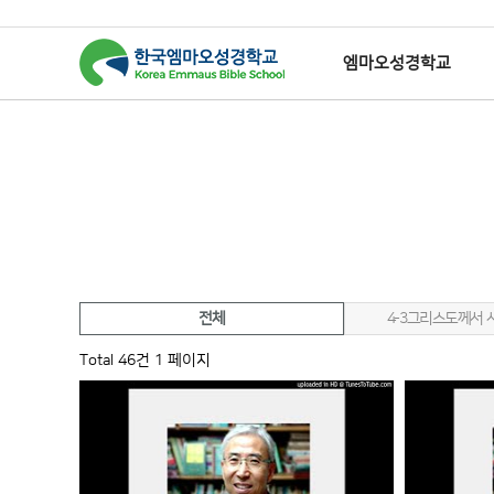
엠마오성경학교
하위분류
하위분류
하위분류
하
전체
4-3그리스도께서 
Total 46건
1 페이지