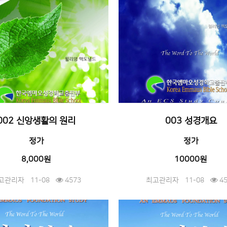
002 신앙생활의 원리
003 성경개요
정가
정가
8,000원
10000원
고관리자
11-08
4573
최고관리자
11-08
45