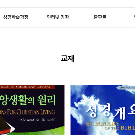
성경학습과정
인터넷 강좌
출판물
위분류
하위분류
하위분류
교재