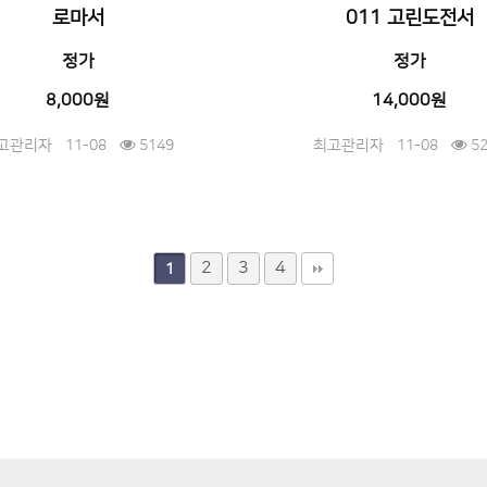
로마서
011 고린도전서
정가
정가
8,000원
14,000원
고관리자
11-08
5149
최고관리자
11-08
52
2
3
4
1