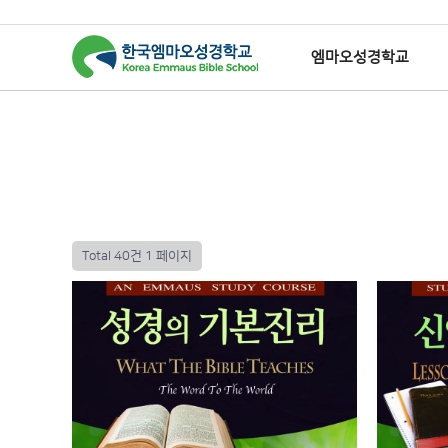
엠마오성경학교
하위분류
하위분류
하위분류
하
Total 40건
1 페이지