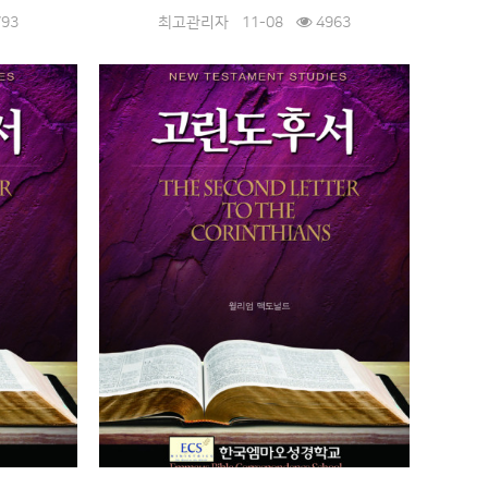
93
최고관리자
11-08
4963