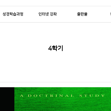
성경학습과정
인터넷 강좌
출판물
위분류
하위분류
하위분류
4학기