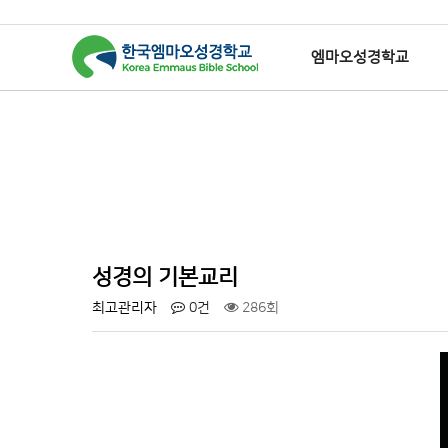
엠마오성경학교
하위분류
하위분류
하위분류
하
성경의 기본교리
최고관리자
0건
286회